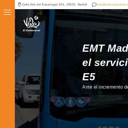
Calle Alto del Esparragal 204, 28052, Madrid
hola@vibecanaveral.
EMT Madr
el servic
E5
Ante el incremento 